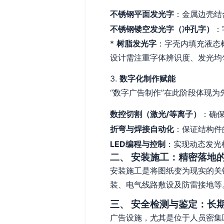
不锈钢平面发光字
：金属边壳结
不锈钢镂空发光字（冲孔字）
：
*
树脂发光字
：字壳内填充液态
设计需注重字体辨识度、发光均
3.
数字化制作赋能
“数字广告制作”在此阶段体现为
数控切割（激光/等离子）
：确
折弯与焊接自动化
：保证结构件
LED编程与控制
：实现动态发光
二、 安装施工：精密落地
安装施工是将图纸变为现实的关
装、电气线路敷设及防雷接地等
三、 安全检测与鉴定：长
广告设施，尤其是位于人员密集