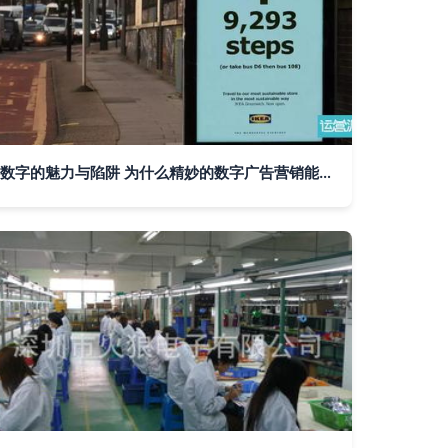
数字的魅力与陷阱 为什么精妙的数字广告营销能令人惊艳，而冒进之举却频现翻车悲剧？